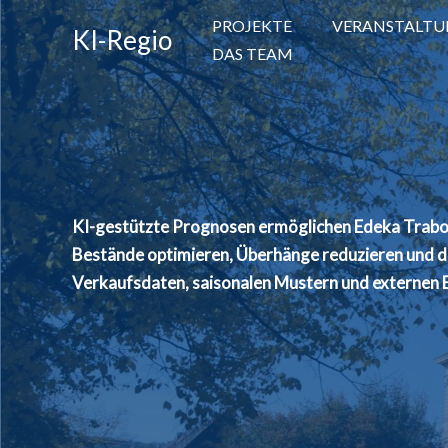
Zum
PROJEKTE
VERANSTALT
KI-Regio
Inhalt
DAS TEAM
springen
KI-gestützte Prognosen ermöglichen Edeka Trabold
Bestände optimieren, Überhänge reduzieren und d
Verkaufsdaten, saisonalen Mustern und externen E