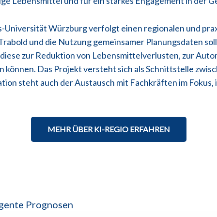
ge Lebensmittel und für ein starkes Engagement in der Ge
s-Universität Würzburg verfolgt einen regionalen und pra
bold und die Nutzung gemeinsamer Planungsdaten sollen
 diese zur Reduktion von Lebensmittelverlusten, zur Aut
können. Das Projekt versteht sich als Schnittstelle zwis
ion steht auch der Austausch mit Fachkräften im Fokus, 
MEHR ÜBER KI-REGIO ERFAHREN
igente Prognosen