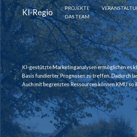
Zum
PROJEKTE
VERANSTALT
KI-Regio
Inhalt
DAS TEAM
springen
KI-gestützte Marketinganalysen ermöglichen es k
Basis fundierter Prognosen zu treffen. Dadurch la
Auch mit begrenzten Ressourcen können KMU so ih