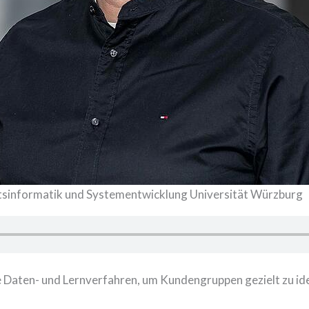
aftsinformatik und Systementwicklung Universität Würzburg
Daten- und Lernverfahren, um Kundengruppen gezielt zu ide